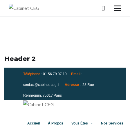
Header 2
Téléphone
: 01 56 79 07 19
Email
:
contact@cabinet-ceg.fr
Adresse
:
28 Rue
Rennequin, 75017 Paris
Accueil
À Propos
Vous Êtes
Nos Services