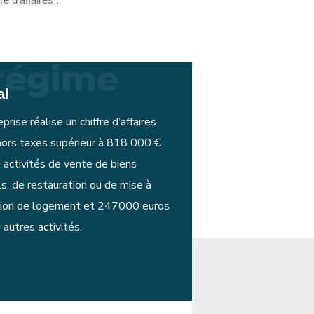
régime
al
eprise réalise un chiffre d’affaires
hors taxes supérieur à 818 000 €
 activités de vente de biens
s, de restauration ou de mise à
tion de logement et 247000 euros
 autres activités.