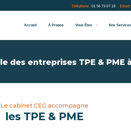
Téléphone
: 01 56 79 07 19
Email
Accueil
À Propos
Vous Êtes
Nos Service
e des entreprises TPE & PME à
Le cabinet CEG accompagne
les TPE & PME