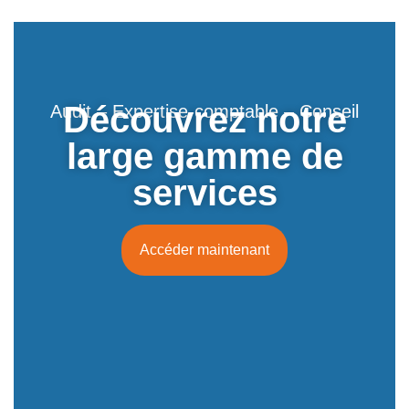
Découvrez notre
Audit – Expertise-comptable – Conseil
large gamme de
services
Accéder maintenant