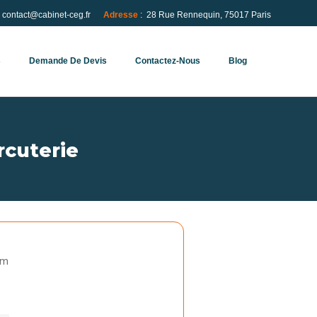
: contact@cabinet-ceg.fr
Adresse
:
28 Rue Rennequin, 75017 Paris
s
Demande De Devis
Contactez-Nous
Blog
rcuterie
om