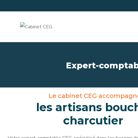
Expert-comptabl
Le cabinet CEG accompagn
les artisans bouc
charcutier