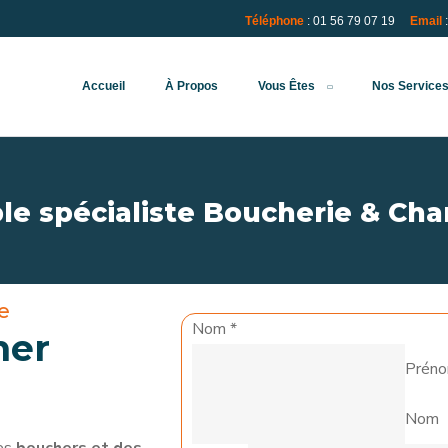
Téléphone
: 01 56 79 07 19
Email
Accueil
À Propos
Vous Êtes
Nos Service
e spécialiste Boucherie & Cha
e
Nom
*
her
Prén
Nom