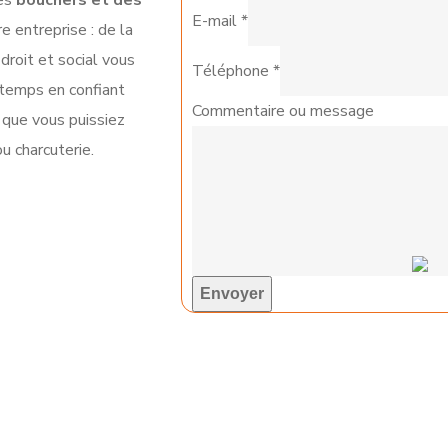
des
bouchers et des
E-mail
*
 entreprise : de la
 droit et social vous
Téléphone
*
e temps en confiant
Commentaire ou message
 que vous puissiez
u charcuterie.
Envoyer